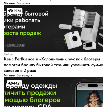
Михаил Загваздин
2524
2524
Кейсы
Кейс Perfluence и «Холодильник.ру»: как блогеры
помогли бренду бытовой техники увеличить сумму
заказов в 2 раза
Михаил Загваздин
4421
4421