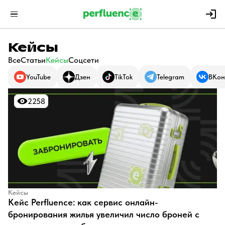
Кейсы
Все
Статьи
Кейсы
Соцсети
YouTube
Дзен
TikTok
Telegram
ВКон
2258
2258
Кейсы
Кейс Perfluence: как сервис онлайн-
бронирования жилья увеличил число броней с