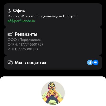
Офис
Россия
, Москва, Орджоникидзе 11, стр 10
pf@perfluence.io
Реквизиты
ООО «Перфлюенс»
ОГРН
: 1177746601757
ИНН
: 7725380313
Мы в соцсетях
Русский (RU)