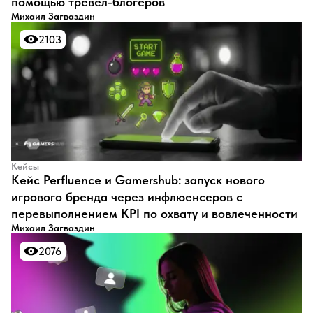
помощью тревел-блогеров
Михаил Загваздин
2103
2103
Кейсы
Кейс Perfluence и Gamershub: запуск нового
игрового бренда через инфлюенсеров с
перевыполнением KPI по охвату и вовлеченности
Михаил Загваздин
2076
2076