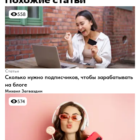
Похожие статьи
558
558
Статьи
​Сколько нужно подписчиков, чтобы зарабатывать
на блоге
Михаил Загваздин
574
574