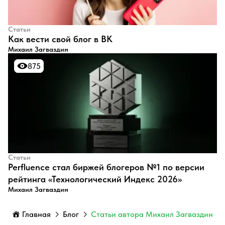
Статьи
​Как вести свой блог в ВК
Михаил Загваздин
875
875
Статьи
Perfluence стал биржей блогеров №1 по версии
рейтинга «Технологический Индекс 2026»
Михаил Загваздин
Главная
Блог
Статьи автора Михаил Загваздин