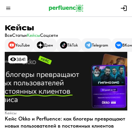
Кейсы
Все
Статьи
Кейсы
Соцсети
YouTube
Дзен
TikTok
Telegram
ВКон
3841
3841
Кейсы
Кейс Okko и Perfluence: как блогеры превращают
новых пользователей в постоянных клиентов