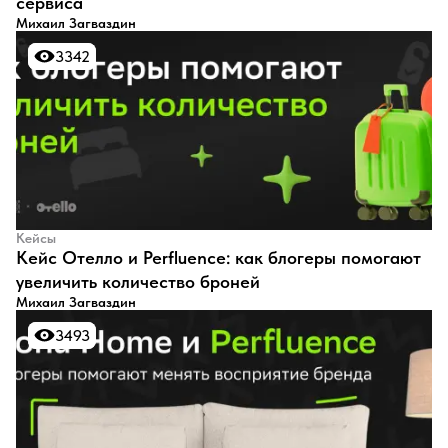
сервиса
Михаил Загваздин
3342
3342
Кейсы
Кейс Отелло и Perfluence: как блогеры помогают
увеличить количество броней
Михаил Загваздин
3493
3493