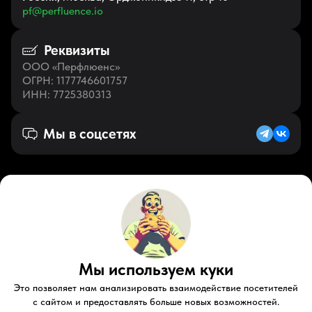
pf@perfluence.io
Реквизиты
ООО «Перфлюенс»
ОГРН
: 1177746601757
ИНН
: 7725380313
Мы в соцсетях
Русский (RU)
VK
Zen
Мы используем куки
Youtube
Telegram
Tiktok
Контакты
Правовые документы
Условия использования
Это позволяет нам анализировать взаимодействие посетителей
Пользовательское соглашение
с сайтом и предоставлять больше новых возможностей.