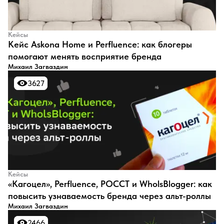
Кейсы
Кейс Askona Home и Perfluence: как блогеры
помогают менять восприятие бренда
Михаил Загваздин
3627
3627
Кейсы
«Кагоцел», Perfluence, РОССТ и WholsBlogger: как
повысить узнаваемость бренда через альт-роллы
Михаил Загваздин
2466
2466