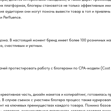
ких платформах, блогеры становятся не только эффективным и
ия аудитории они могут помочь вывести товар в топ и привлеч
 Perfluence.
ома. В настоящий момент бренд имеет более 100 розничных ма
а, счастливым и уютным.
адачей протестировать работу с блогерами по CPA-модели (Cost
 креативная часть, дизайн макетов и копирайтинг, готовилась
. В случае съемок с участием блогера процесс также куриров
нт на ключевых преимуществах каждого товара. Помимо базово
 — короткие, эмоциональные активности, которые создают ощущ