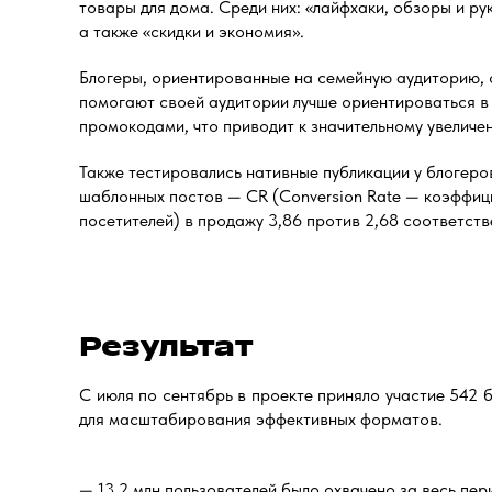
товары для дома. Среди них: «лайфхаки, обзоры и рук
а также «скидки и экономия».
Блогеры, ориентированные на семейную аудиторию, о
помогают своей аудитории лучше ориентироваться в а
промокодами, что приводит к значительному увеличе
Также тестировались нативные публикации у блогеро
шаблонных постов — CR (Conversion Rate — коэффици
посетителей) в продажу 3,86 против 2,68 соответств
Результат
С июля по сентябрь в проекте приняло участие 542 
для масштабирования эффективных форматов.
— 13,2 млн пользователей было охвачено за весь пер