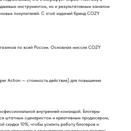
миджевым инструментом, но и результативным каналом
ь новых покупателей. С этой задачей бренд COZY
газинов по всей России. Основная миссия COZY
 per Action — стоимость действия) для повышения
 профессиональной внутренней командой. Блогеры
ался штатным сценаристом и креативным продюсером,
й скидки 10%, чтобы усилить работу блогеров и
ение срочности и стимулируют мгновенные покупки