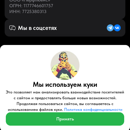
ОГРН
: 1177746601757
ИНН
: 7725380313
Мы в соцсетях
Русский (RU)
VK
Zen
Мы используем куки
Youtube
Telegram
Tiktok
Контакты
Правовые документы
Условия использования
Это позволяет нам анализировать взаимодействие посетителей
Пользовательское соглашение
с сайтом и предоставлять больше новых возможностей.
Продолжая пользоваться сайтом, вы соглашаетесь с
© 2026 Perfluence LLC Все права защищены.
использованием файлов куки.
Политика конфиденциальности
Политика конфиденциальности
Принять