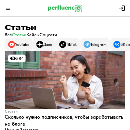
Статьи
Все
Статьи
Кейсы
Соцсети
YouTube
Дзен
TikTok
Telegram
ВКон
584
584
Статьи
​Сколько нужно подписчиков, чтобы зарабатывать
на блоге
Михаил Загваздин