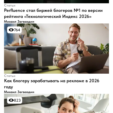
Статьи
Perfluence стал биржей блогеров №1 по версии
рейтинга «Технологический Индекс 2026»
Михаил Загваздин
764
764
Статьи
Как блогеру зарабатывать на рекламе в 2026
году
Михаил Загваздин
823
823