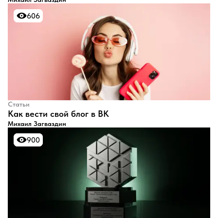
606
606
Статьи
​Как вести свой блог в ВК
Михаил Загваздин
900
900