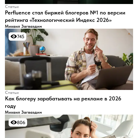
Статьи
Perfluence стал биржей блогеров №1 по версии
рейтинга «Технологический Индекс 2026»
Михаил Загваздин
745
745
Статьи
Как блогеру зарабатывать на рекламе в 2026
году
Михаил Загваздин
806
806