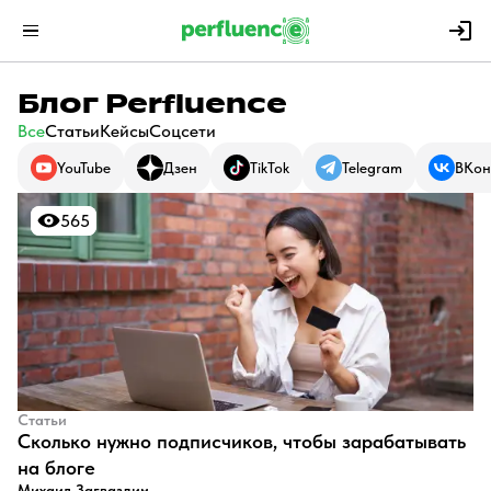
Блог Perfluence
Все
Статьи
Кейсы
Соцсети
YouTube
Дзен
TikTok
Telegram
ВКон
565
565
Статьи
​Сколько нужно подписчиков, чтобы зарабатывать
на блоге
Михаил Загваздин