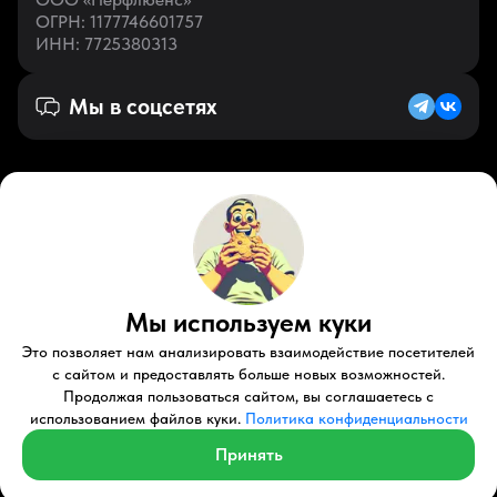
ОГРН
: 1177746601757
ИНН
: 7725380313
Мы в соцсетях
Русский (RU)
VK
Zen
Мы используем куки
Youtube
Telegram
Tiktok
Контакты
Правовые документы
Условия использования
Это позволяет нам анализировать взаимодействие посетителей
Пользовательское соглашение
с сайтом и предоставлять больше новых возможностей.
Продолжая пользоваться сайтом, вы соглашаетесь с
© 2026 Perfluence LLC Все права защищены.
использованием файлов куки.
Политика конфиденциальности
Политика конфиденциальности
Принять