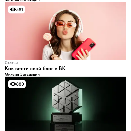
581
581
Статьи
​Как вести свой блог в ВК
Михаил Загваздин
880
880