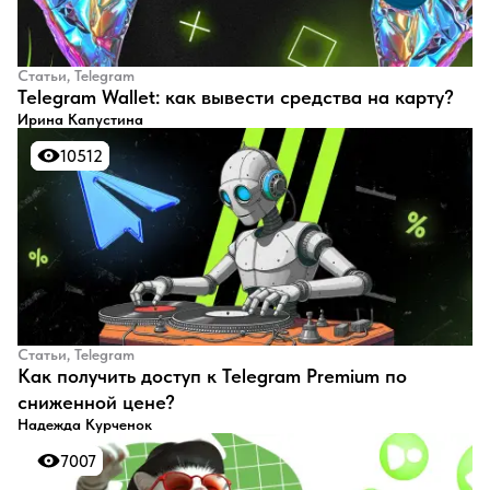
Статьи, Telegram
Telegram Wallet: как вывести средства на карту?
Ирина Капустина
10512
10512
Статьи, Telegram
Как получить доступ к Telegram Premium по
сниженной цене?
Надежда Курченок
7007
7007