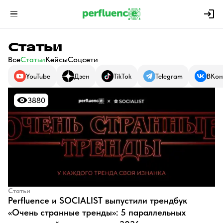
Статьи
Все
Статьи
Кейсы
Соцсети
YouTube
Дзен
TikTok
Telegram
ВКон
3880
3880
Статьи
Perfluence и SOCIALIST выпустили трендбук
«Очень странные тренды»: 5 параллельных