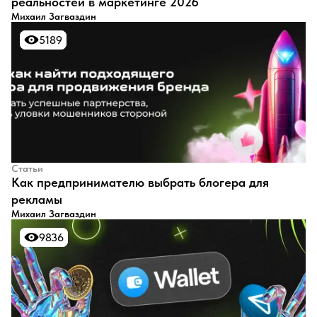
реальностей в маркетинге 2026
Михаил Загваздин
5189
5189
Статьи
Как предпринимателю выбрать блогера для
рекламы
Михаил Загваздин
9836
9836