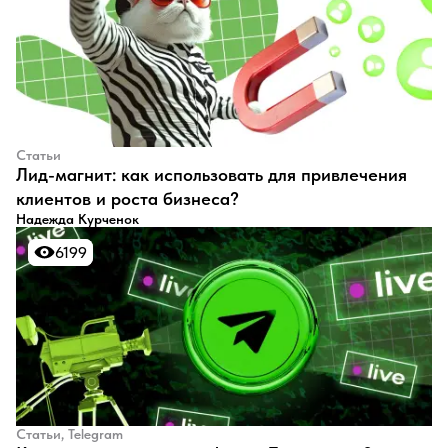
Статьи
Лид-магнит: как использовать для привлечения
клиентов и роста бизнеса?
Надежда Курченок
6199
6199
Статьи, Telegram