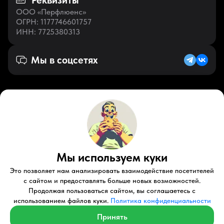
Реквизиты
ООО «Перфлюенс»
ОГРН
: 1177746601757
ИНН
: 7725380313
Мы в соцсетях
Русский (RU)
VK
Zen
Мы используем куки
Youtube
Telegram
Tiktok
Контакты
Правовые документы
Условия использования
Это позволяет нам анализировать взаимодействие посетителей
Пользовательское соглашение
с сайтом и предоставлять больше новых возможностей.
Продолжая пользоваться сайтом, вы соглашаетесь с
© 2026 Perfluence LLC Все права защищены.
использованием файлов куки.
Политика конфиденциальности
Политика конфиденциальности
Принять