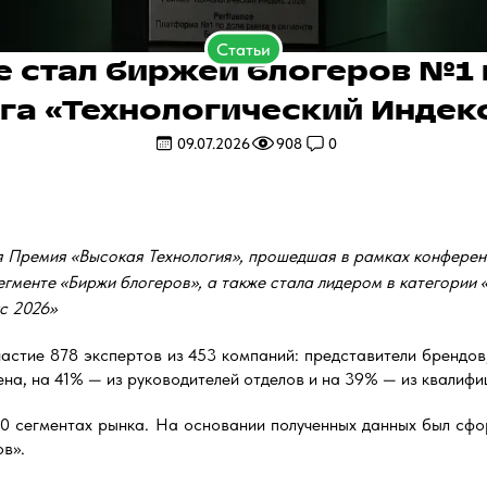
Статьи
ce стал биржей блогеров №1 
га «Технологический Индек
09.07.2026
908
0
я Премия «Высокая Технология», прошедшая в рамках конферен
егменте «Биржи блогеров», а также стала лидером в категории 
с 2026»
частие 878 экспертов из 453 компаний: представители брендов
ена, на 41% — из руководителей отделов и на 39% — из квалиф
 20 сегментах рынка. На основании полученных данных был сфо
ов».