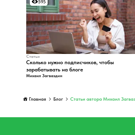
595
595
Статьи
​Сколько нужно подписчиков, чтобы
зарабатывать на блоге
Михаил Загваздин
Главная
Блог
Статьи автора Михаил Загва