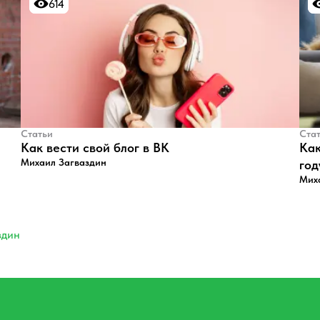
614
614
Статьи
Ста
​Как вести свой блог в ВК
Как
Михаил Загваздин
год
Мих
здин