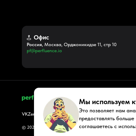
Офис
Россия
, Москва, Орджоникидзе 11, стр 10
pf@perfluence.io
Мы используем к
Это позволяет нам ана
VK
Zen
Youtube
Telegram
Tiktok
Контакты
Правовые док
предоставлять больше
соглашаетесь с исполь
© 2026 Perfluence LLC Все права защищены.
Политика ко