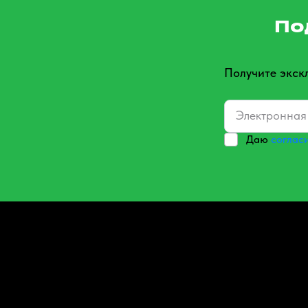
По
Получите экск
Даю
соглас