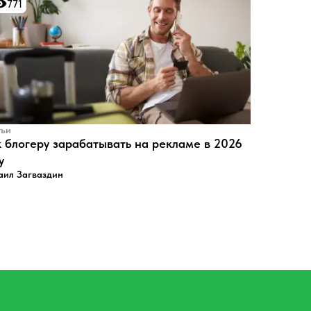
771
771
тьи
 блогеру зарабатывать на рекламе в 2026
у
аил Загваздин