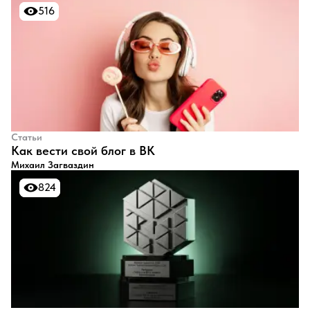
516
516
Статьи
​Как вести свой блог в ВК
Михаил Загваздин
824
824