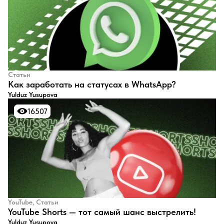
Статьи
​Как заработать на статусах в WhatsApp?
Yulduz Yusupova
16507
16507
YouTube, Статьи
​YouTube Shorts — тот самый шанс выстрелить!
Yulduz Yusupova