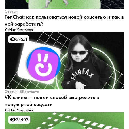
Статьи
TenChat: как пользоваться новой соцсетью и как в
ней заработать?
Yulduz Yusupova
32651
32651
Статьи, ВКонтакте
​VK клипы — новый способ выстрелить в
популярной соцсети
Yulduz Yusupova
25403
25403