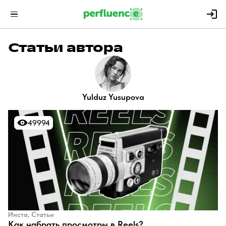
Статьи автора
Yulduz Yusupova
49994
49994
Инста, Статьи
Как набрать просмотры в Reels?