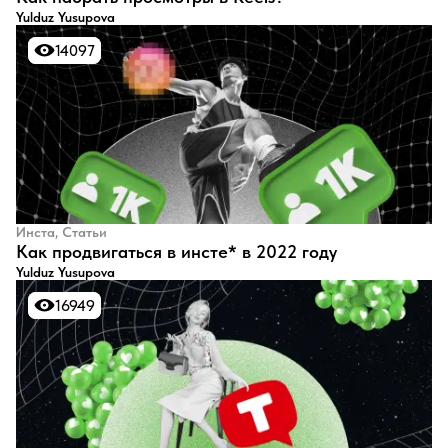
Yulduz Yusupova
14097
14097
Инста, Статьи
​Как продвигаться в инсте* в 2022 году
Yulduz Yusupova
16949
16949