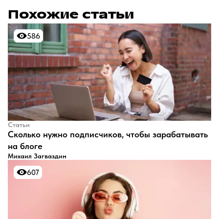
Похожие статьи
586
586
Статьи
​Сколько нужно подписчиков, чтобы зарабатывать
на блоге
Михаил Загваздин
607
607