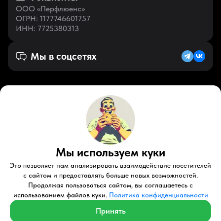
ООО «Перфлюенс»
ОГРН
: 1177746601757
ИНН
: 7725380313
Мы в соцсетях
Русский (KZ)
VK
Zen
Мы используем куки
Youtube
Telegram
Tiktok
Контакты
Правовые документы
Условия использования
Это позволяет нам анализировать взаимодействие посетителей
Пользовательское соглашение
с сайтом и предоставлять больше новых возможностей.
Продолжая пользоваться сайтом, вы соглашаетесь с
© 2026 Perfluence LLC Все права защищены.
использованием файлов куки.
Политика конфиденциальности
Политика конфиденциальности
Принять