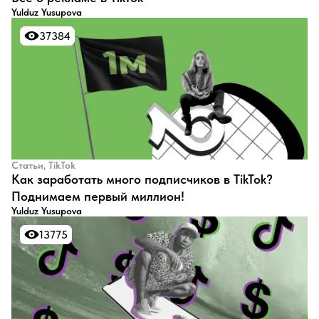
Yulduz Yusupova
37384
37384
Статьи, TikTok
Как заработать много подписчиков в TikTok?
Поднимаем первый миллион!
Yulduz Yusupova
13775
13775