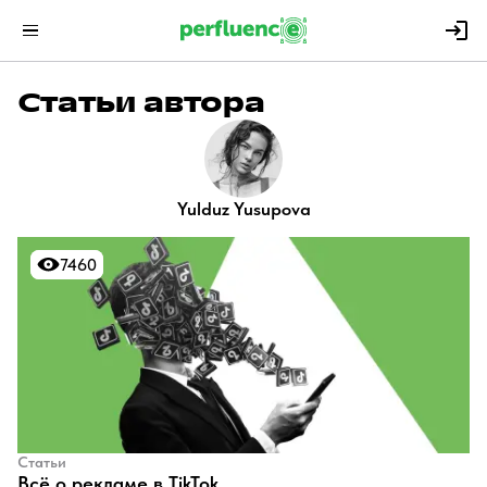
Статьи автора
Yulduz Yusupova
7460
7460
Статьи
Всё о рекламе в TikTok