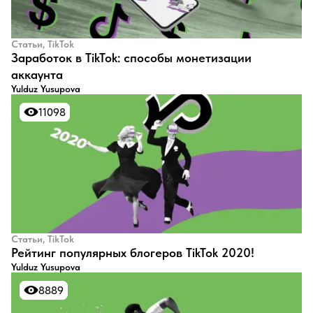
Статьи, TikTok
Заработок в TikTok: способы монетизации
аккаунта
Yulduz Yusupova
11098
11098
Статьи, TikTok
Рейтинг популярных блогеров TikTok 2020!
Yulduz Yusupova
8889
8889