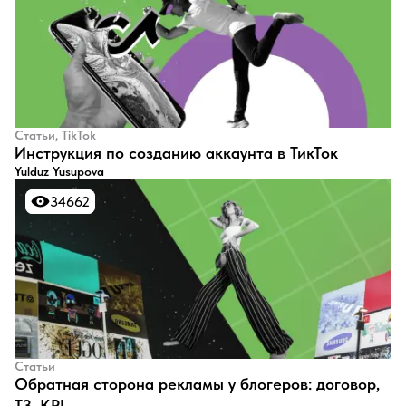
Статьи, TikTok
Инструкция по созданию аккаунта в ТикТок
Yulduz Yusupova
34662
34662
Статьи
Обратная сторона рекламы у блогеров: договор,
ТЗ, KPI