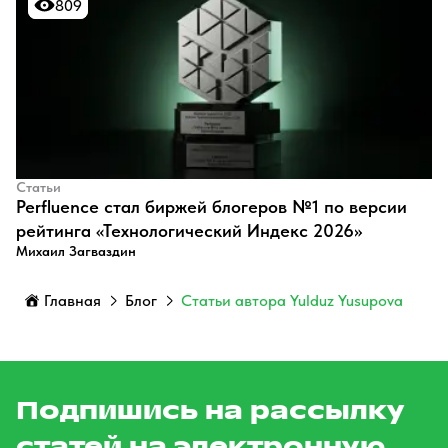
809
809
Статьи
Perfluence стал биржей блогеров №1 по версии
рейтинга «Технологический Индекс 2026»
Михаил Загваздин
Главная
Блог
Статьи автора Yulduz Yusupova
Подпишись на рассылку
статей на электронную