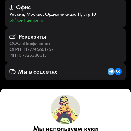
Офис
Россия
, Москва, Орджоникидзе 11, стр 10
pf@perfluence.io
Реквизиты
ООО «Перфлюенс»
ОГРН
: 1177746601757
ИНН
: 7725380313
Мы в соцсетях
Русский (KZ)
VK
Zen
Мы используем куки
Youtube
Telegram
Tiktok
Контакты