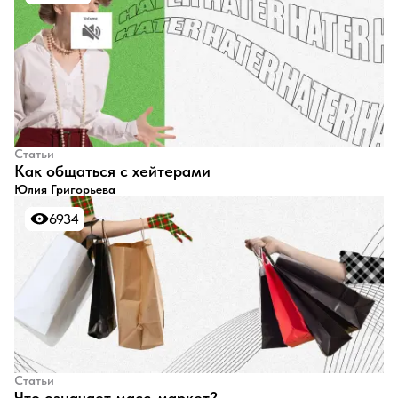
Статьи
Как общаться с хейтерами
Юлия Григорьева
6934
6934
Статьи
Что означает масс-маркет?