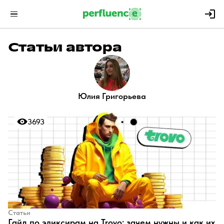
Статьи автора
Юлия Григорьева
3693
3693
Статьи
Гайд по эликсирам на Trovo: зачем нужны и как их