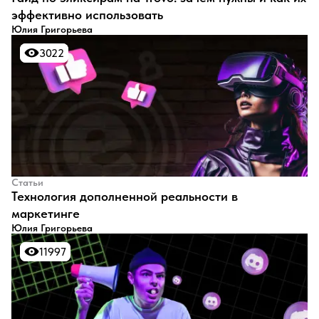
эффективно использовать
Юлия Григорьева
3022
3022
Статьи
Технология дополненной реальности в
маркетинге
Юлия Григорьева
11997
11997