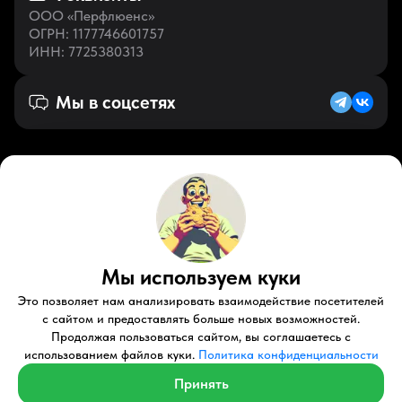
ООО «Перфлюенс»
ОГРН
: 1177746601757
ИНН
: 7725380313
Мы в соцсетях
Русский (KZ)
VK
Zen
Мы используем куки
Youtube
Telegram
Tiktok
Контакты
Правовые документы
Условия использования
Это позволяет нам анализировать взаимодействие посетителей
Пользовательское соглашение
с сайтом и предоставлять больше новых возможностей.
Продолжая пользоваться сайтом, вы соглашаетесь с
© 2026 Perfluence LLC Все права защищены.
использованием файлов куки.
Политика конфиденциальности
Политика конфиденциальности
Принять