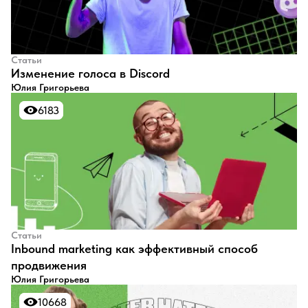
Статьи
Изменение голоса в Discord
Юлия Григорьева
6183
6183
Статьи
Inbound marketing как эффективный способ
продвижения
Юлия Григорьева
10668
10668