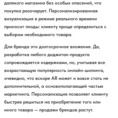
далекого магазина без особых опасений, что
покупка разочарует. Персонализированная
визуализация в режиме реального времени
приносит плоды: клиенту проще определиться с
выбором необходимого товара.
Для бренда это долгосрочное вложение. Да,
разработка любого диджитал-продукта
сопровождается издержками, но, учитывая все
возрастающую популярность онлайн-шопинга,
очевидно, что вскоре AR может и вовсе стать не
дополнительной, а основополагающей частью
маркетинга. Персонализация позволяет клиенту
быстрее решиться на приобретение того или
иного товара — продажи брендов растут.