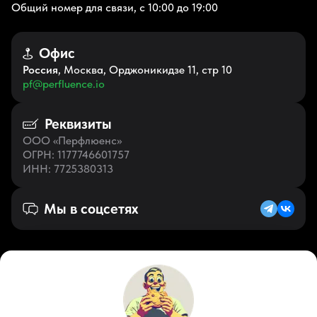
Общий номер для связи, с 10:00 до 19:00
Офис
Россия
, Москва, Орджоникидзе 11, стр 10
pf@perfluence.io
Реквизиты
ООО «Перфлюенс»
ОГРН
: 1177746601757
ИНН
: 7725380313
Мы в соцсетях
Русский (KZ)