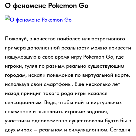
О феномене Pokemon Go
Пожалуй, в качестве наиболее иллюстративного
примера дополненной реальности можно привести
нашумевшую в свое время игру Pokemon Go, где
игроки, гуляя по разным реально существующим
городам, искали покемонов по виртуальной карте,
используя свои смартфоны. Еще несколько лет
назад принцип такого рода игры казался
сенсационным. Ведь, чтобы найти виртуальных
покемонов и выполнить игровые задания,
участники одновременно существовали будто бы в
двух мирах — реальном и симуляционном. Сегодня