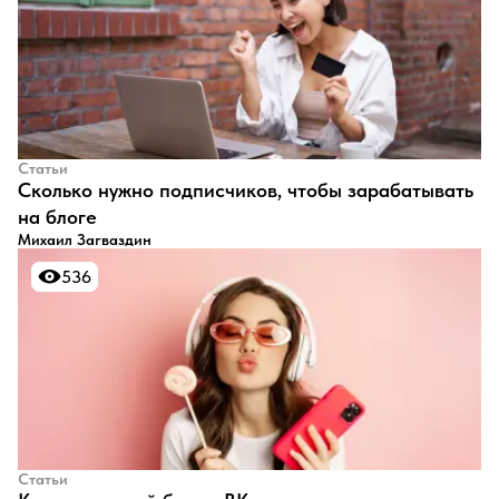
Статьи
​Сколько нужно подписчиков, чтобы зарабатывать
на блоге
Михаил Загваздин
536
536
Статьи