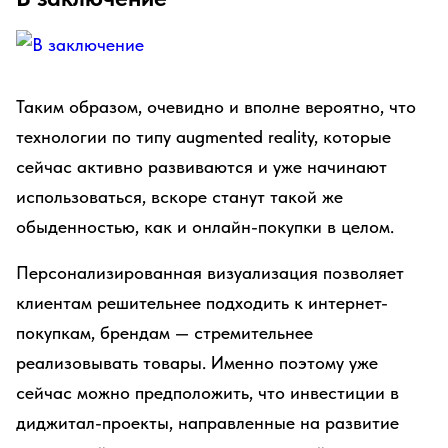
Таким образом, очевидно и вполне вероятно, что
технологии по типу augmented reality, которые
сейчас активно развиваются и уже начинают
использоваться, вскоре станут такой же
обыденностью, как и онлайн-покупки в целом.
Персонализированная визуализация позволяет
клиентам решительнее подходить к интернет-
покупкам, брендам — стремительнее
реализовывать товары. Именно поэтому уже
сейчас можно предположить, что инвестиции в
диджитал-проекты, направленные на развитие