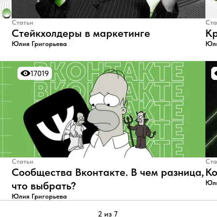
Статьи
Ста
Стейкхолдеры в маркетинге
Кр
Юлия Григорьева
Юли
17019
17019
Статьи
Ста
Сообщества Вконтакте. В чем разница,
Ко
Юли
что выбрать?
Юлия Григорьева
2 из 7