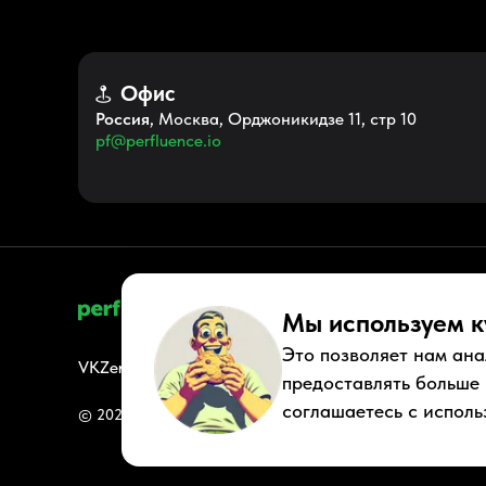
Офис
Россия
, Москва, Орджоникидзе 11, стр 10
pf@perfluence.io
Мы используем к
Это позволяет нам ана
VK
Zen
Youtube
Telegram
Tiktok
Контакты
Правовые док
предоставлять больше
соглашаетесь с исполь
© 2026 Perfluence LLC Все права защищены.
Политика ко