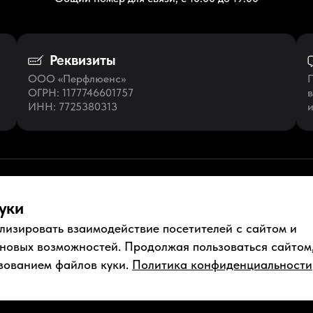
Реквизиты
ООО «Перфлюенс»
П
ОГРН
: 1177746601757
в
ИНН
: 7725380313
и
уки
лизировать взаимодействие посетителей с сайтом и
ументы
Условия использования
Пользовательское соглашение
 новых возможностей. Продолжая пользоваться сайтом
зованием файлов куки.
Политика конфиденциальности
нфиденциальности