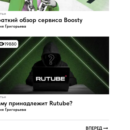
тьи
аткий обзор сервиса Boosty
я Григорьева
19880
19880
тьи
му принадлежит Rutube?
я Григорьева
ВПЕРЕД