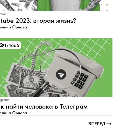
тьи
tube 2023: вторая жизнь?
елина Орлова
174666
174666
egram
к найти человека в Телеграм
елина Орлова
ВПЕРЕД