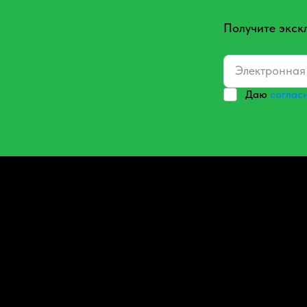
Получите экск
Даю
соглас