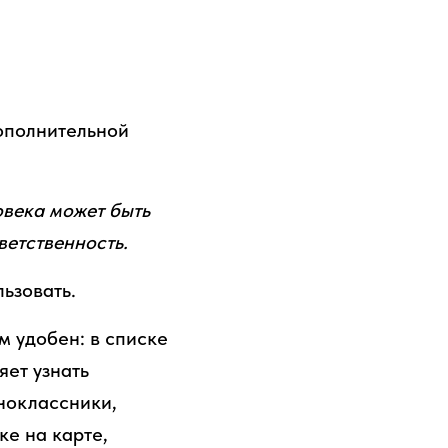
дополнительной
овека может быть
ветственность.
ьзовать.
м удобен: в списке
яет узнать
дноклассники,
ке на карте,