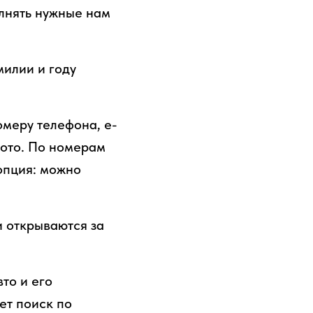
лнять нужные нам
милии и году
меру телефона, е-
фото. По номерам
опция: можно
и открываются за
то и его
ет поиск по