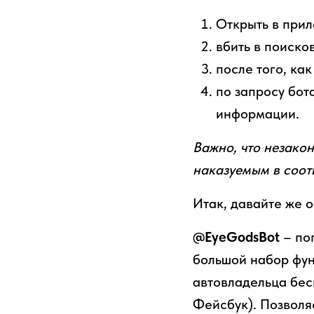
Открыть в при
вбить в поиско
после того, ка
по запросу бот
информации.
Важно, что незако
наказуемым в соотв
Итак, давайте же 
@EyeGodsBot
– поп
большой набор функ
автовладельца бес
Фейсбук). Позволяе