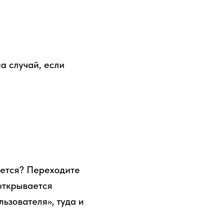
а случай, если
ается? Переходите
 открывается
ьзователя», туда и