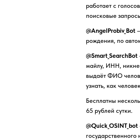
работает с голосо
поисковые запросы
@AngelProbiv_Bot
–
рождения, по авто
@Smart_SearchBot
майлу, ИНН, никне
выдаёт ФИО челове
узнать, как челове
Бесплатны несколь
65 рублей сутки.
@Quick_OSINT_bot
государственного 