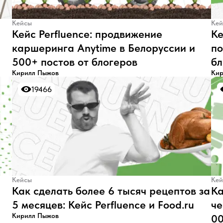
Кейсы
Кей
Кейс Perfluence: продвижение
Ке
каршеринга Anytime в Белоруссии и
по
500+ постов от блогеров
бл
Кирилл Пыжов
Кир
19466
19466
Кейсы
Кей
Как сделать более 6 тысяч рецептов за
Ка
5 месяцев: Кейс Perfluence и Food.ru
че
Кирилл Пыжов
00