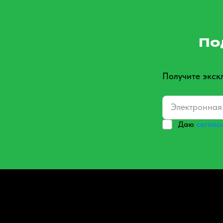
По
Получите экск
Даю
соглас