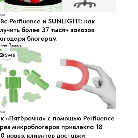
сы
йс Perfluence и SUNLIGHT: как
лучить более 37 тысяч заказов
агодаря блогерам
илл Пыжов
5948
5948
сы
к «Пятёрочка» с помощью Perfluence
рез микроблогеров привлекла 18
0 новых клиентов доставки