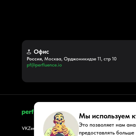
Офис
Россия
, Москва, Орджоникидзе 11, стр 10
pf@perfluence.io
Мы используем к
Это позволяет нам ана
VK
Zen
Youtube
Telegram
Tiktok
Контакты
Правовые док
предоставлять больше