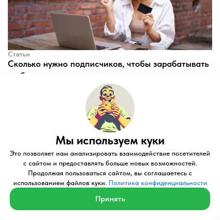
Статьи
​Сколько нужно подписчиков, чтобы зарабатывать
на блоге
Михаил Загваздин
577
577
Мы используем куки
Это позволяет нам анализировать взаимодействие посетителей
с сайтом и предоставлять больше новых возможностей.
Продолжая пользоваться сайтом, вы соглашаетесь с
использованием файлов куки.
Политика конфиденциальности
Статьи
Принять
​Как вести свой блог в ВК
Михаил Загваздин