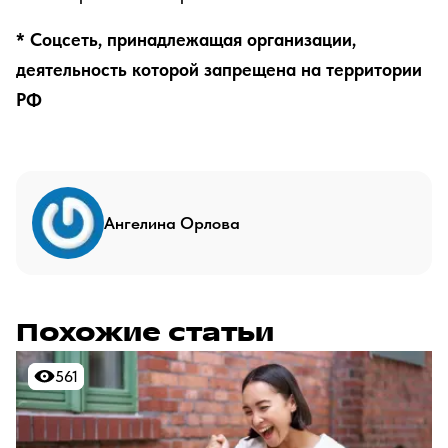
* Соцсеть, принадлежащая организации,
деятельность которой запрещена на территории
РФ
Ангелина Орлова
Похожие статьи
561
561