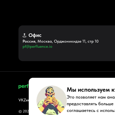
Офис
Россия
, Москва, Орджоникидзе 11, стр 10
pf@perfluence.io
Мы используем к
Это позволяет нам ана
VK
Zen
Youtube
Telegram
Tiktok
Контакты
Правовые док
предоставлять больше
соглашаетесь с исполь
© 2026 Perfluence LLC Все права защищены.
Политика ко