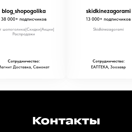
blog_shopogolika
skidkinezagorami
38 000+ подписчиков
13 000+ подписчиков
г шопоголика|Скидки|Акции|
Skidkinezagorami
Распродажи
Сотрудничество:
Сотрудничество:
агнит Доставка, Самокат
ЕАПТЕКА, Зоозавр
Контакты