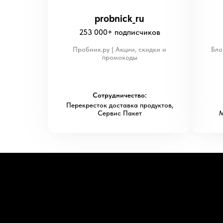
probnick_ru
253 000+ подписчиков
Пробник.ру | Акции, скидки и
Бло
промокоды
Сотрудничество:
Перекресток доставка продуктов,
Сервис Пакет
М