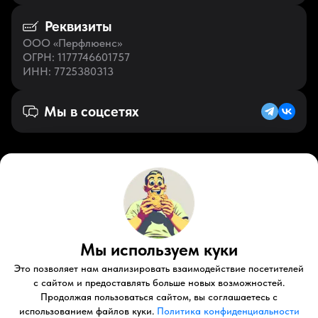
Реквизиты
ООО «Перфлюенс»
ОГРН
: 1177746601757
ИНН
: 7725380313
Мы в соцсетях
Русский (KZ)
VK
Zen
Мы используем куки
Youtube
Telegram
Tiktok
Контакты
Правовые документы
Условия использования
Это позволяет нам анализировать взаимодействие посетителей
Пользовательское соглашение
с сайтом и предоставлять больше новых возможностей.
Продолжая пользоваться сайтом, вы соглашаетесь с
© 2026 Perfluence LLC Все права защищены.
использованием файлов куки.
Политика конфиденциальности
Политика конфиденциальности