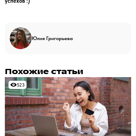
успехов :)
Юлия Григорьева
Похожие статьи
523
523