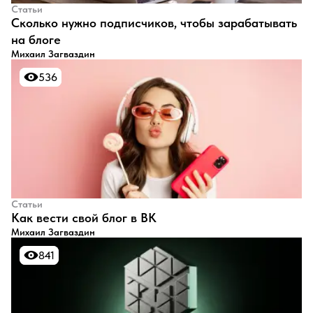
Статьи
​Сколько нужно подписчиков, чтобы зарабатывать
на блоге
Михаил Загваздин
536
536
Статьи
​Как вести свой блог в ВК
Михаил Загваздин
841
841