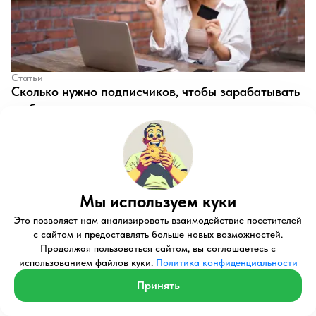
Статьи
​Сколько нужно подписчиков, чтобы зарабатывать
на блоге
Михаил Загваздин
502
502
Мы используем куки
Это позволяет нам анализировать взаимодействие посетителей
с сайтом и предоставлять больше новых возможностей.
Продолжая пользоваться сайтом, вы соглашаетесь с
использованием файлов куки.
Политика конфиденциальности
Статьи
Принять
​Как вести свой блог в ВК
Михаил Загваздин