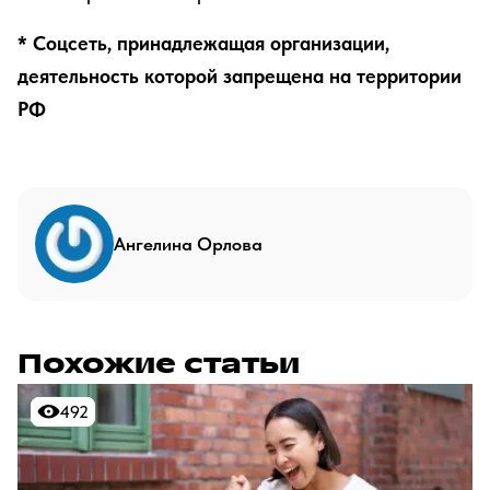
* Соцсеть, принадлежащая организации,
деятельность которой запрещена на территории
РФ
Ангелина Орлова
Похожие статьи
492
492