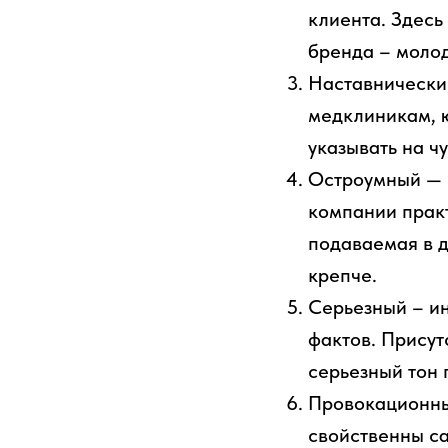
клиента. Здесь
бренда – моло
Наставнический
медклиникам, ю
указывать на ч
Остроумный — п
компании прак
подаваемая в д
крепче.
Серьезный – ин
фактов. Присут
серьезный тон 
Провокационный
свойственны са