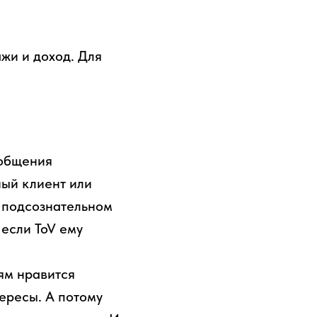
жи и доход. Для
ообщения
ный клиент или
а подсознательном
 если ToV ему
ям нравится
тересы. А потому