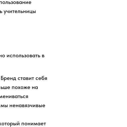
спользование
ь учительницы
о использовать в
Бренд ставит себя
льше похоже на
бмениваться
тимы ненавязчивые
 который понимает