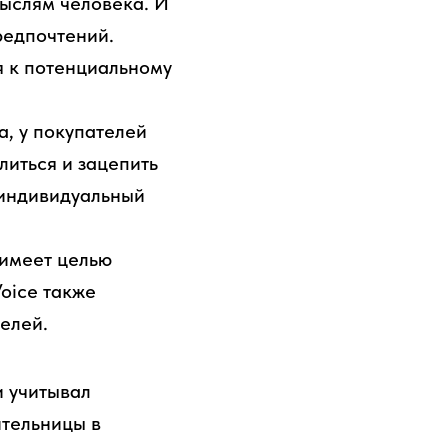
мыслям человека. И
редпочтений.
я к потенциальному
, у покупателей
иться и зацепить
 индивидуальный
 имеет целью
oice также
елей.
и учитывал
ительницы в