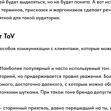
й будет выделяться, но не будет понята. А вот и
терминов, присказок и жаргонизмов сделает реч
ятной для такой аудитории.
т ToV
особов коммуникации с клиентами, которые можн
аиболее популярный и часто используемый тон. 
торией, но придерживается правил уважения. Бо
омого, достаточно далекого, с которым можно о
тонкими шутками. При таком тоне бренда допус
 старинный приятель, давно перешедший на ты,