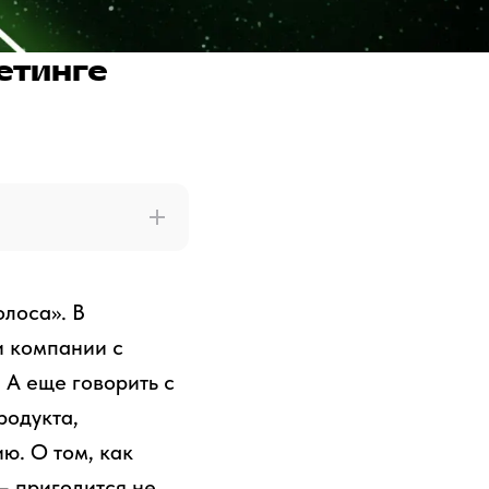
етинге
олоса». В
и компании с
 А еще говорить с
родукта,
ю. О том, как
— пригодится не