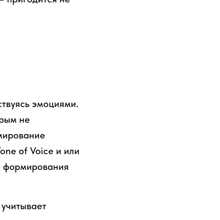
твуясь эмоциями.
орым не
рмирование
ne of Voice и или
я формирования
 учитывает