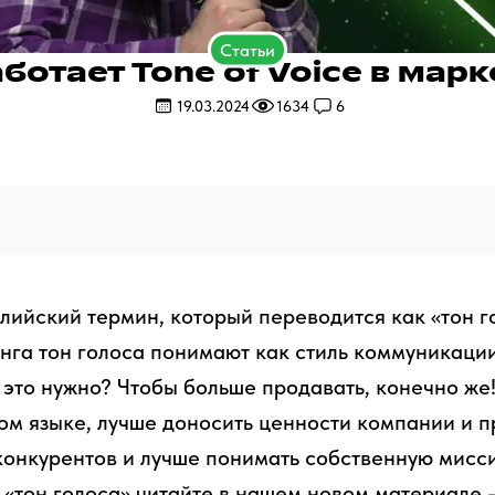
Статьи
аботает Tone of Voice в марк
19.03.2024
1634
6
глийский термин, который переводится как «тон г
нга тон голоса понимают как стиль коммуникаци
 это нужно? Чтобы больше продавать, конечно же!
ом языке, лучше доносить ценности компании и п
конкурентов и лучше понимать собственную мисси
«тон голоса» читайте в нашем новом материале 