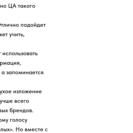
чно ЦА такого
Отлично подойдет
ет учить,
 использовать
ормация,
 а запоминается
сухое изложение
Лучше всего
вых брендов.
ому голосу
лых». Но вместе с