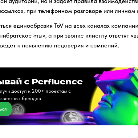
ой аудитории, но и задает правила взаимодейств
рассылках, при телефонном разговоре или личном
ься единообразия ToV на всех каналах компании.
ибратское «ты», а при звонке клиенту ответят «в
иведет к появлению недоверия и сомнений.
вай с Perfluence
лучи доступ к 200+ проектам с
известных брендов
ься