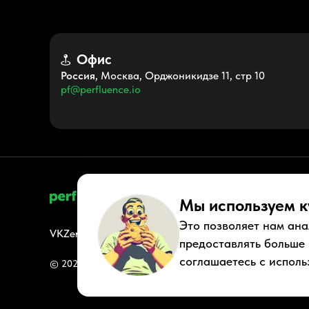
Офис
Россия
, Москва, Орджоникидзе 11, стр 10
pf@perfluence.io
Мы используем к
Это позволяет нам ана
VK
Zen
Youtube
Telegram
Tiktok
Контакты
Правовые док
предоставлять больше
соглашаетесь с исполь
© 2026 Perfluence LLC Все права защищены.
Политика ко