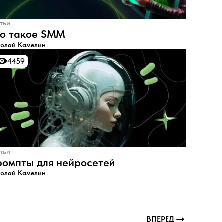
тьи
о такое SMM
олай Камелин
4459
4459
тьи
омпты для нейросетей
олай Камелин
ВПЕРЕД