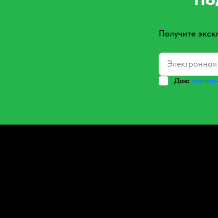
По
Получите экск
Даю
соглас