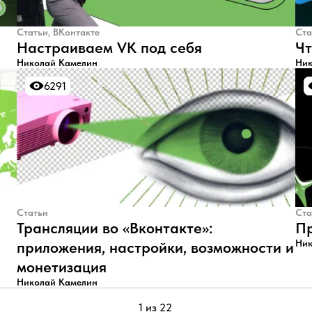
Статьи, ВКонтакте
Ста
Настраиваем VK под себя
Чт
Николай Камелин
Ник
6291
6291
Статьи
Ста
Трансляции во «Вконтакте»:
Пр
Ник
приложения, настройки, возможности и
монетизация
Николай Камелин
1 из 22