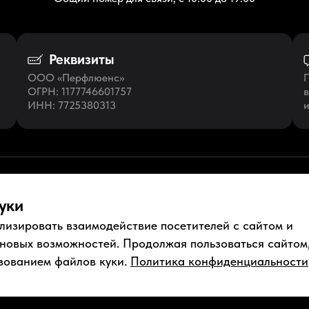
Реквизиты
ООО «Перфлюенс»
П
ОГРН
: 1177746601757
в
ИНН
: 7725380313
и
уки
лизировать взаимодействие посетителей с сайтом и
ументы
Условия использования
Пользовательское соглашение
 новых возможностей. Продолжая пользоваться сайтом
зованием файлов куки.
Политика конфиденциальности
нфиденциальности