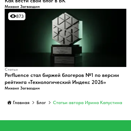
​Как вести свой блог в ВК
Михаил Загваздин
873
873
Статьи
Perfluence стал биржей блогеров №1 по версии
рейтинга «Технологический Индекс 2026»
Михаил Загваздин
Главная
Блог
Статьи автора Ирина Капустина