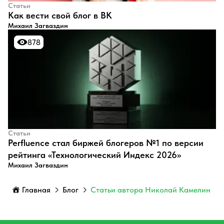
Статьи
​Как вести свой блог в ВК
Михаил Загваздин
878
878
Статьи
Perfluence стал биржей блогеров №1 по версии
рейтинга «Технологический Индекс 2026»
Михаил Загваздин
Главная
Блог
Статьи автора Николай Камелин