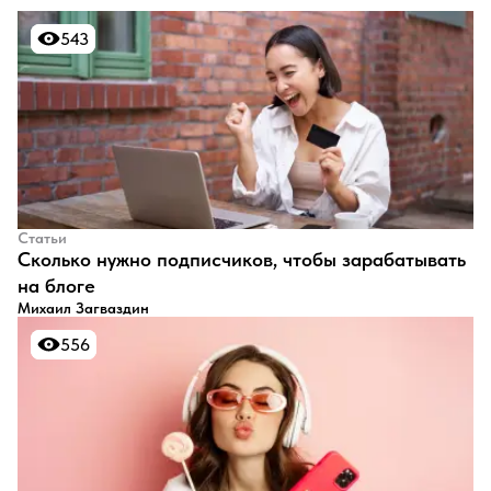
543
543
Статьи
​Сколько нужно подписчиков, чтобы зарабатывать
на блоге
Михаил Загваздин
556
556