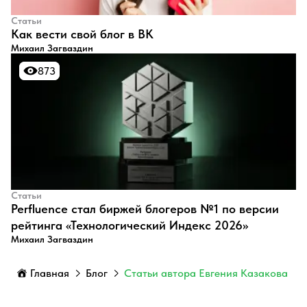
Статьи
​Как вести свой блог в ВК
Михаил Загваздин
873
873
Статьи
Perfluence стал биржей блогеров №1 по версии
рейтинга «Технологический Индекс 2026»
Михаил Загваздин
Главная
Блог
Статьи автора Евгения Казакова