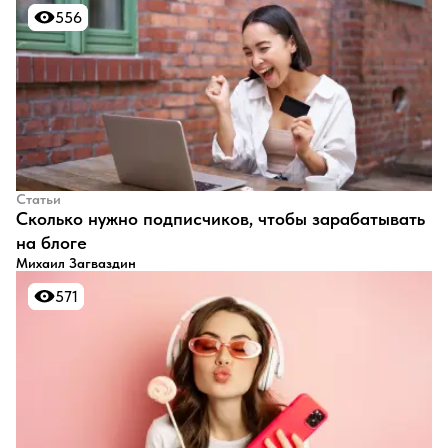
556
556
Статьи
​Сколько нужно подписчиков, чтобы зарабатывать
на блоге
Михаил Загваздин
571
571