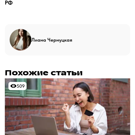
РФ
Лиана Чернуцкая
Похожие статьи
509
509