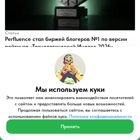
Статьи
Perfluence стал биржей блогеров №1 по версии
рейтинга «Технологический Индекс 2026»
Михаил Загваздин
Главная
Блог
Статьи автора Лиана Чернуцкая
Мы используем куки
Это позволяет нам анализировать взаимодействие посетителей
Подпишись на рассылку
с сайтом и предоставлять больше новых возможностей.
Продолжая пользоваться сайтом, вы соглашаетесь с
статей на электронную
использованием файлов куки.
Политика конфиденциальности
почту
Принять
Получите эксклюзивный доступ к бесплатным