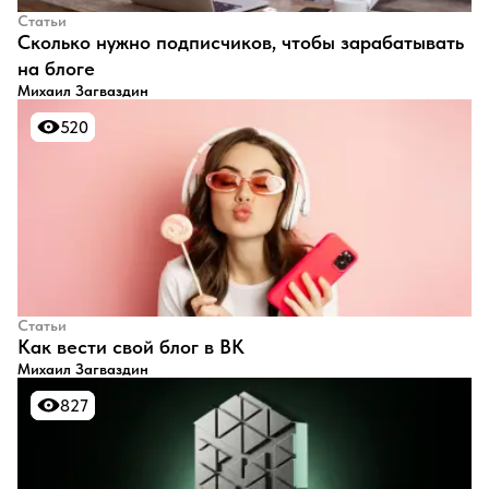
Статьи
​Сколько нужно подписчиков, чтобы зарабатывать
на блоге
Михаил Загваздин
520
520
Статьи
​Как вести свой блог в ВК
Михаил Загваздин
827
827