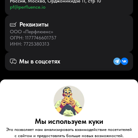
Россия
, Москва, Орджоникидзе 11, стр 10
pf@perfluence.io
Реквизиты
ООО «Перфлюенс»
ОГРН
: 1177746601757
ИНН
: 7725380313
Мы в соцсетях
Русский (RU)
VK
Zen
Мы используем куки
Youtube
Telegram
Tiktok
Контакты
Правовые документы
Условия использования
Это позволяет нам анализировать взаимодействие посетителей
Пользовательское соглашение
с сайтом и предоставлять больше новых возможностей.