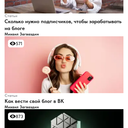
Статьи
​Сколько нужно подписчиков, чтобы зарабатывать
на блоге
Михаил Загваздин
571
571
Статьи
​Как вести свой блог в ВК
Михаил Загваздин
873
873