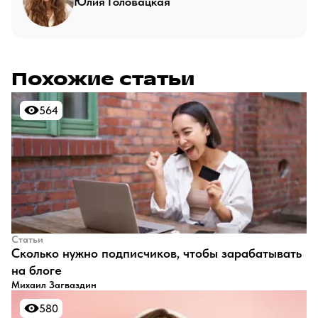
Юлия Головацкая
Похожие статьи
564
564
Статьи
​Сколько нужно подписчиков, чтобы зарабатывать
на блоге
Михаил Загваздин
580
580