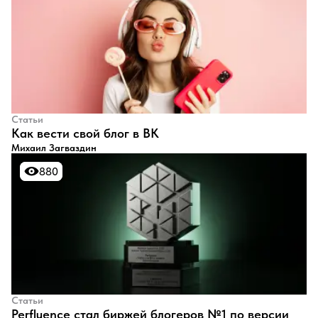
Статьи
​Как вести свой блог в ВК
Михаил Загваздин
880
880
Статьи
Perfluence стал биржей блогеров №1 по версии