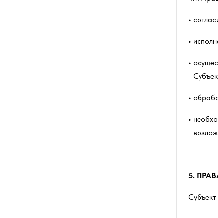
соглас
исполн
осущес
Субъек
обрабо
необхо
возлож
5.
ПРАВ
Субъект