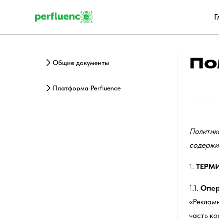
Г
По
Общие документы
Платформа Perfluence
Политик
содержи
1.
ТЕРМ
1.1.
Опер
«Рекламн
часть к