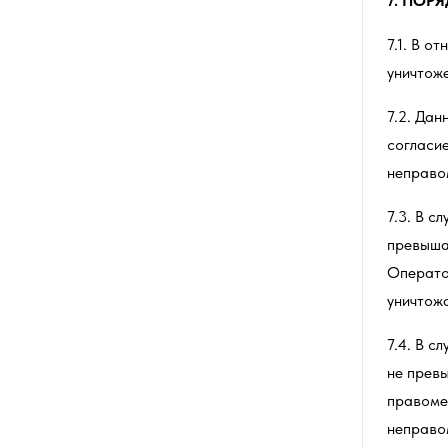
7.
ПОРЯ
7.1. В о
уничтож
7.2. Дан
согласие
неправо
7.3. В с
превыша
Оператор
уничтожа
7.4. В 
не превы
правоме
неправо