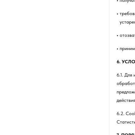
получа
требов
устаре
отозва
приним
6.
УСЛО
6.1. Для
обработк
предлож
действия
6.2. Сoo
Статист