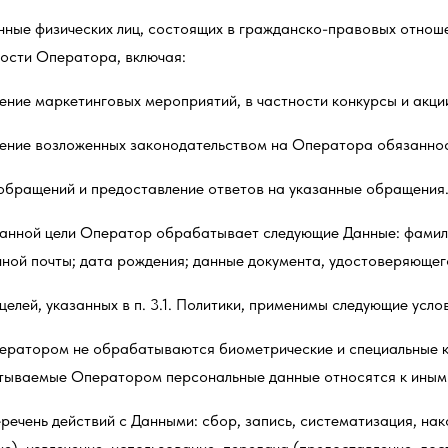
анные физических лиц, состоящих в гражданско-правовых отно
ности Оператора, включая:
ение маркетинговых мероприятий, в частности конкурсы и акци
ение возложенных законодательством на Оператора обязаннос
обращений и предоставление ответов на указанные обращения
занной цели Оператор обрабатывает следующие Данные: фамилия
ной почты; дата рождения; данные документа, удостоверяющег
 целей, указанных в п. 3.1. Политики, применимы следующие усл
ератором не обрабатываются биометрические и специальные к
ываемые Оператором персональные данные относятся к иным 
речень действий с Данными: сбор, запись, систематизация, нак