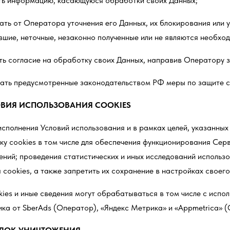
ть информацию, касающуюся обработки своих Данных;
ать от Оператора уточнения его Данных, их блокирования или у
вшие, неточные, незаконно полученные или не являются необхо
ть согласие на обработку своих Данных, направив Оператору з
ать предусмотренные законодательством РФ меры по защите с
ВИЯ ИСПОЛЬЗОВАНИЯ
COOKIES
 исполнения Условий использования и в рамках целей, указанных
у сookies в том числе для обеспечения функционирования Сер
ений; проведения статистических и иных исследований использ
 cookies, а также запретить их сохранение в настройках своег
kies и иные сведения могут обрабатываться в том числе с испо
ика от SberAds (Оператор), «Яндекс Метрика» и «Appmetrica» 