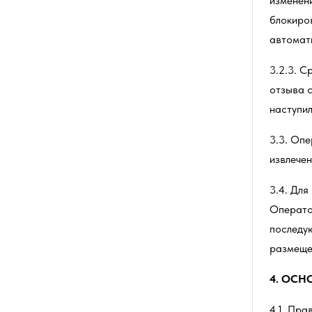
изменени
блокиров
автомат
3.2.3. С
отзыва с
наступи
3.3. Опе
извлече
3.4. Дл
Операто
последу
размеще
4.
ОСНО
4.1. Пр