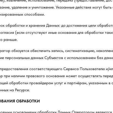
е), извлечение, использование, передача (предоставление, дос
ание, удаление и уничтожение. Указанные действия могут быть
изированным способами.
рок обработки и хранения Данных: до достижения цели обработк
огласия (если отсутствуют иные основания для обработки таких
ло раньше.
ратор обязуется обеспечить запись, систематизацию, накоплени
ние персональных данных Субъектов с использованием баз данн
я предоставления соответствующего Сервиса Пользователю и/и
р при наличии правового основания может осуществлять переда
ющей обработки провайдерам услуг и партнёрам, указанным в
нных на Ресурсе.
ВАНИЯ ОБРАБОТКИ
авовыми основаниями обработки Данных Оператором являются в