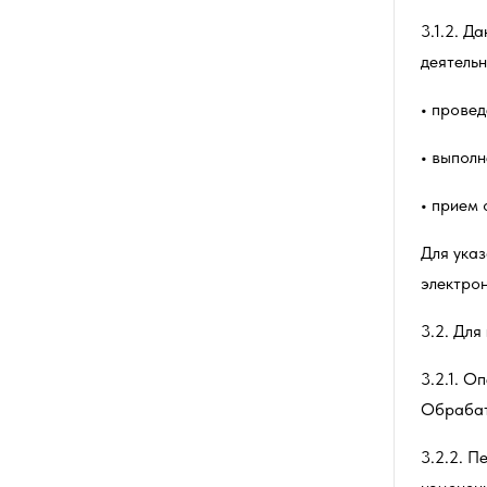
3.1.2. Д
деятель
провед
выполн
прием 
Для ука
электрон
3.2. Для
3.2.1.
Оп
Обрабат
3.2.2.
Пе