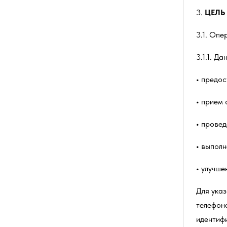
3.
ЦЕЛЬ
3.1. Оп
3.1.1. Д
предос
прием 
провед
выполн
улучше
Для ука
телефона
идентифи