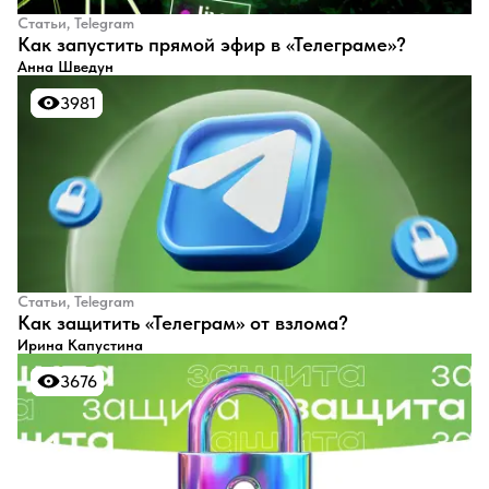
Статьи, Telegram
Как запустить прямой эфир в «Телеграме»?
Анна Шведун
3981
3981
Статьи, Telegram
Как защитить «Телеграм» от взлома?
Ирина Капустина
3676
3676