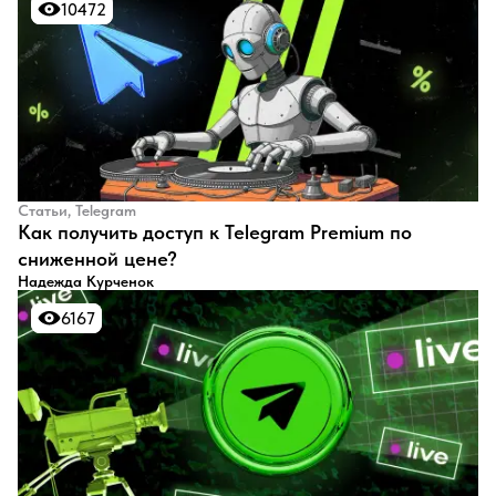
10472
10472
Статьи, Telegram
Как получить доступ к Telegram Premium по
сниженной цене?
Надежда Курченок
6167
6167