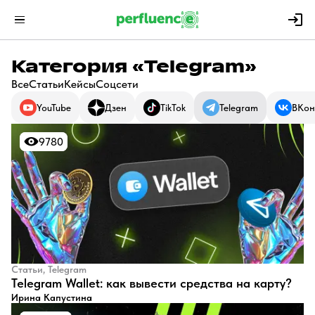
Категория «Telegram»
Все
Статьи
Кейсы
Соцсети
YouTube
Дзен
TikTok
Telegram
ВКон
9780
9780
Статьи, Telegram
Telegram Wallet: как вывести средства на карту?
Ирина Капустина