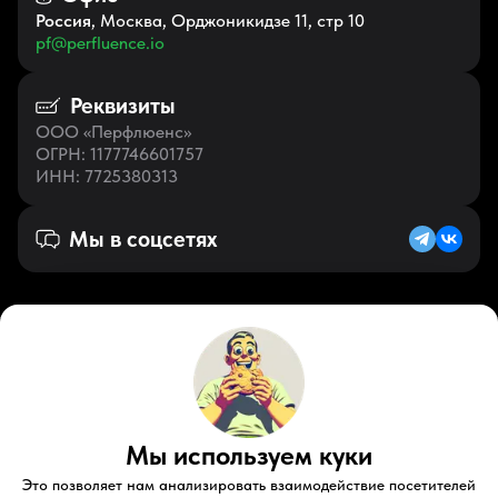
Россия
, Москва, Орджоникидзе 11, стр 10
pf@perfluence.io
Реквизиты
ООО «Перфлюенс»
ОГРН
: 1177746601757
ИНН
: 7725380313
Мы в соцсетях
Русский (KZ)
VK
Zen
Мы используем куки
Youtube
Telegram
Tiktok
Контакты
Правовые документы
Условия использования
Это позволяет нам анализировать взаимодействие посетителей
Пользовательское соглашение