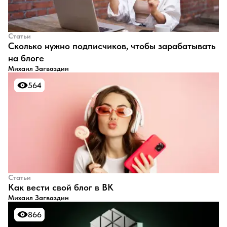
Статьи
​Сколько нужно подписчиков, чтобы зарабатывать
на блоге
Михаил Загваздин
564
564
Статьи
​Как вести свой блог в ВК
Михаил Загваздин
866
866