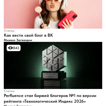
Статьи
​Как вести свой блог в ВК
Михаил Загваздин
843
843
Статьи
Perfluence стал биржей блогеров №1 по версии
рейтинга «Технологический Индекс 2026»