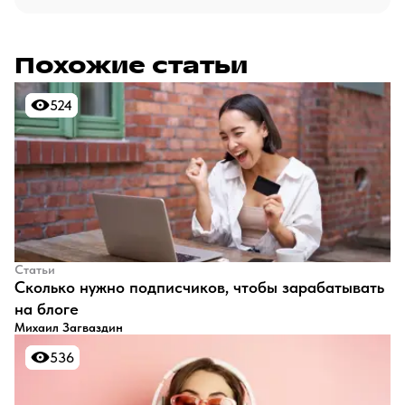
Похожие статьи
524
524
Статьи
​Сколько нужно подписчиков, чтобы зарабатывать
на блоге
Михаил Загваздин
536
536