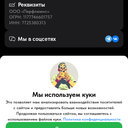
Реквизиты
ООО «Перфлюенс»
ОГРН
: 1177746601757
ИНН
: 7725380313
Мы в соцсетях
Русский (KZ)
VK
Zen
Мы используем куки
Youtube
Telegram
Tiktok
Контакты
Правовые документы
Условия использования
Это позволяет нам анализировать взаимодействие посетителей
Пользовательское соглашение
с сайтом и предоставлять больше новых возможностей.
Продолжая пользоваться сайтом, вы соглашаетесь с
© 2026 Perfluence LLC Все права защищены.
использованием файлов куки.
Политика конфиденциальности
Политика конфиденциальности