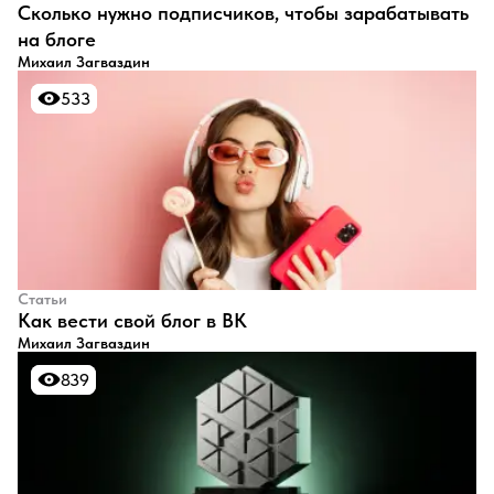
​Сколько нужно подписчиков, чтобы зарабатывать
на блоге
Михаил Загваздин
533
533
Статьи
​Как вести свой блог в ВК
Михаил Загваздин
839
839