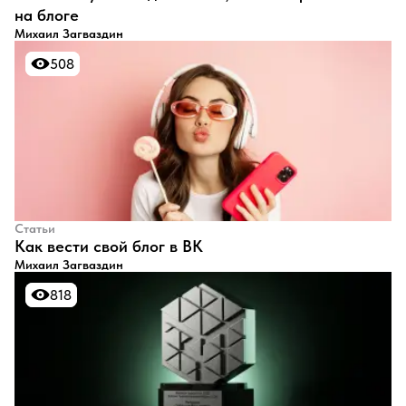
на блоге
Михаил Загваздин
508
508
Статьи
​Как вести свой блог в ВК
Михаил Загваздин
818
818