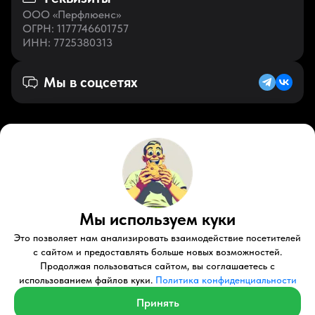
ООО «Перфлюенс»
ОГРН
: 1177746601757
ИНН
: 7725380313
Мы в соцсетях
Русский (KZ)
VK
Zen
Мы используем куки
Youtube
Telegram
Tiktok
Контакты
Правовые документы
Условия использования
Это позволяет нам анализировать взаимодействие посетителей
Пользовательское соглашение
с сайтом и предоставлять больше новых возможностей.
Продолжая пользоваться сайтом, вы соглашаетесь с
© 2026 Perfluence LLC Все права защищены.
использованием файлов куки.
Политика конфиденциальности
Политика конфиденциальности
Принять