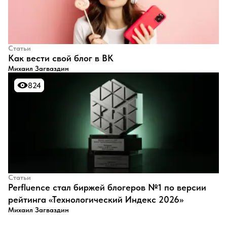
Статьи
​Как вести свой блог в ВК
Михаил Загваздин
824
824
Статьи
Perfluence стал биржей блогеров №1 по версии
рейтинга «Технологический Индекс 2026»
Михаил Загваздин