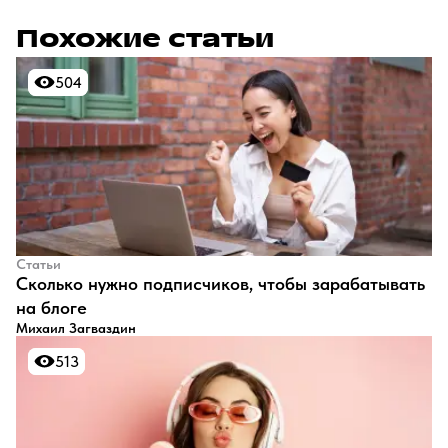
Похожие статьи
504
504
Статьи
​Сколько нужно подписчиков, чтобы зарабатывать
на блоге
Михаил Загваздин
513
513