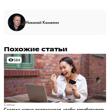
Николай Камелин
Похожие статьи
584
584
Статьи
​Сколько нужно подписчиков, чтобы зарабатывать