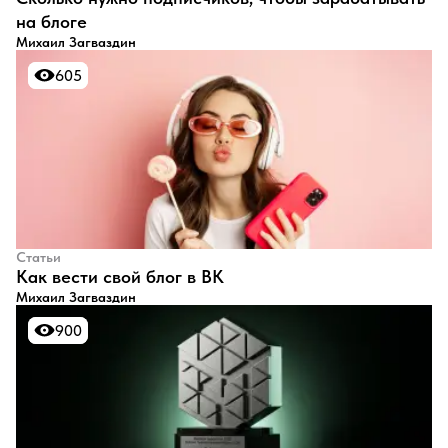
на блоге
Михаил Загваздин
605
605
Статьи
​Как вести свой блог в ВК
Михаил Загваздин
900
900