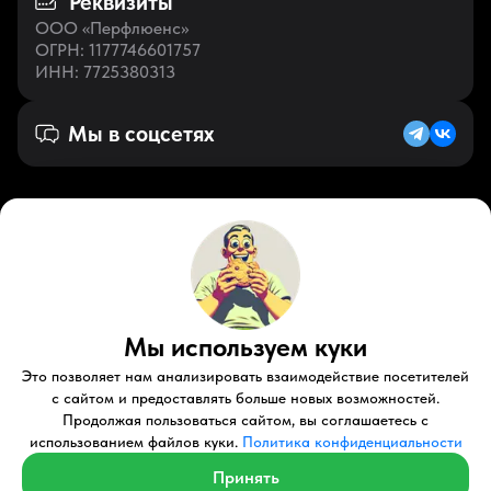
Реквизиты
ООО «Перфлюенс»
ОГРН
: 1177746601757
ИНН
: 7725380313
Мы в соцсетях
Русский (KZ)
VK
Zen
Мы используем куки
Youtube
Telegram
Tiktok
Контакты
Правовые документы
Условия использования
Это позволяет нам анализировать взаимодействие посетителей
Пользовательское соглашение
с сайтом и предоставлять больше новых возможностей.
Продолжая пользоваться сайтом, вы соглашаетесь с
© 2026 Perfluence LLC Все права защищены.
использованием файлов куки.
Политика конфиденциальности
Политика конфиденциальности
Принять