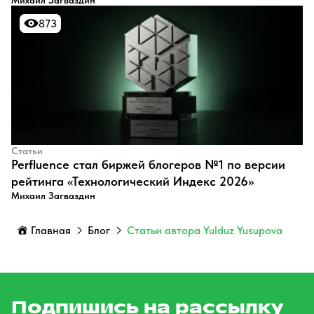
Михаил Загваздин
873
873
Статьи
Perfluence стал биржей блогеров №1 по версии
рейтинга «Технологический Индекс 2026»
Михаил Загваздин
Главная
Блог
Статьи автора Yulduz Yusupova
Подпишись на рассылку