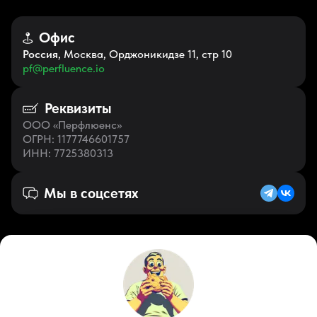
Офис
Россия
, Москва, Орджоникидзе 11, стр 10
pf@perfluence.io
Реквизиты
ООО «Перфлюенс»
ОГРН
: 1177746601757
ИНН
: 7725380313
Мы в соцсетях
Русский (KZ)