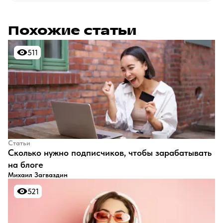
Похожие статьи
511
511
Статьи
​Сколько нужно подписчиков, чтобы зарабатывать
на блоге
Михаил Загваздин
521
521