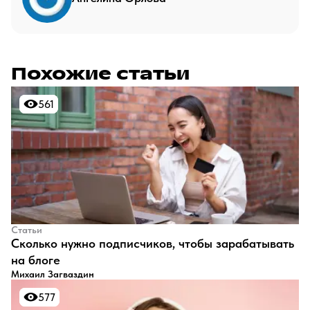
Похожие статьи
561
561
Статьи
​Сколько нужно подписчиков, чтобы зарабатывать
на блоге
Михаил Загваздин
577
577