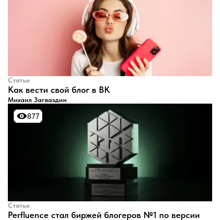
Статьи
​Как вести свой блог в ВК
Михаил Загваздин
877
877
Статьи
Perfluence стал биржей блогеров №1 по версии