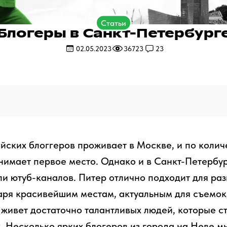
Статьи
Блогеры в Санкт-Петербург
02.05.2023
36723
23
йских блоггеров проживает в Москве, и по колич
нимает первое место. Однако и в Санкт-Петербу
ли ютуб-каналов. Питер отлично подходит для ра
аря красивейшим местам, актуальным для съемок
 живет достаточно талантливых людей, которые с
х. Несколько ярких блогеров из города на Неве м