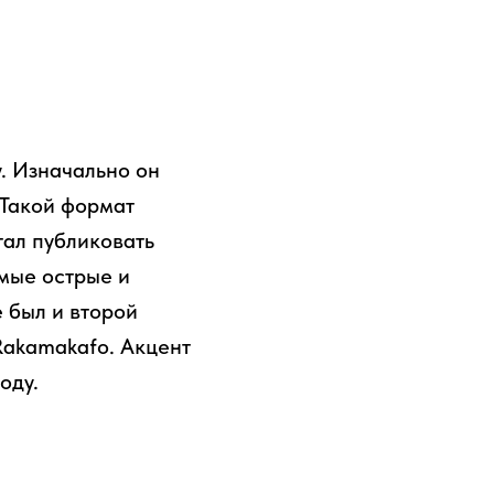
у. Изначально он
 Такой формат
тал публиковать
амые острые и
е был и второй
Rakamakafo. Акцент
оду.