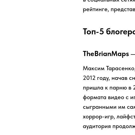
рейтинге, предста
Топ-5 блогер
TheBrianMaps —
Максим Тарасенко, 
2012 году, начав с
пришла к парню в 
формата видео с и
сыгранными им сам
хоррор-игр, лайфст
аудитория продолж