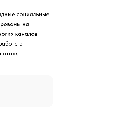
падные социальные
ированы на
ногих каналов
работе с
татов.