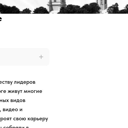
е
еству лидеров
рге живут многие
зных видов
, видео и
троят свою карьеру
ы собрали в