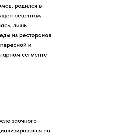
омов, родился в
вящен рецептам
ась, лишь
 еды из ресторанов
нтересной и
инарном сегменте
осле заочного
циализировался на