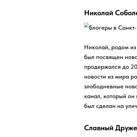
Николай Соболе
Николай, родом из 
был посвящен ново
продержался до 20
новости из мира р
злободневные новос
канал, который он
был сделан на улич
Славный Друже