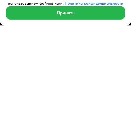
использованием файлов куки.
Политика конфиденциальности
Получить расчет
Принять
Perfluence – единственный
технологический игрок, способный
реализовать подбор и закупку блогеров
так, чтобы кампания была эффективнее и
масштабнее любого цифрового канала или
ТВ
Хочешь знать больше о
нашей платформе?
Подробнее