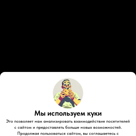
Продвижение
бренда
Мы используем куки
Расширяйте воронку, создавайте спрос на
Это позволяет нам анализировать взаимодействие посетителей
свои продукты с помощью блогеров и
с сайтом и предоставлять больше новых возможностей.
измеряйте эффективность
Продолжая пользоваться сайтом, вы соглашаетесь с