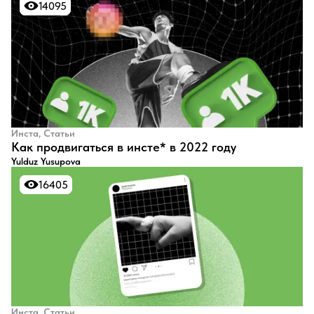
14095
14095
Инста, Статьи
​Как продвигаться в инсте* в 2022 году
Yulduz Yusupova
16405
16405
Инста, Статьи