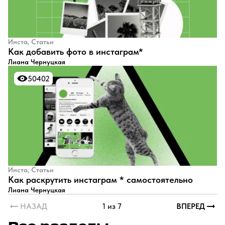
Инста, Статьи
Как добавить фото в инстаграм*
Лиана Чернуцкая
50402
50402
Инста, Статьи
Как раскрутить инстаграм * самостоятельно
Лиана Чернуцкая
НАЗАД
1 из 7
ВПЕРЕД