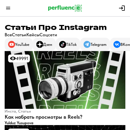
Статьи Про Instagram
Все
Статьи
Кейсы
Соцсети
YouTube
Дзен
TikTok
Telegram
ВКон
49991
49991
Инста, Статьи
Как набрать просмотры в Reels?
Yulduz Yusupova