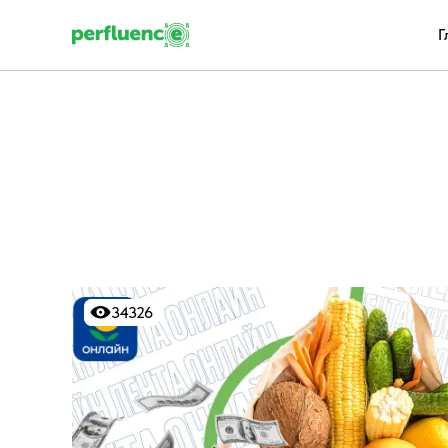
Г
34326
34326