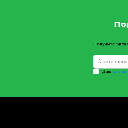
По
Получите экск
Даю
соглас