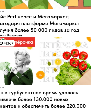
сы
йс Perfluence и Мегамаркет:
агодаря платформе Мегамаркет
лучил более 50 000 лидов за год
ения Казакова
41367
41367
сы
к в турбулентное время удалось
ивлечь более 130.000 новых
иентов и обеспечить более 220.000