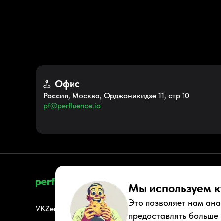
Офис
Россия
, Москва, Орджоникидзе 11, стр 10
pf@perfluence.io
Мы используем к
Это позволяет нам ана
VK
Zen
Youtube
Telegram
Tiktok
Контакты
Правовые док
предоставлять больше