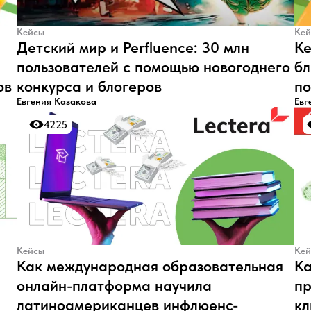
Кейсы
Кей
Детский мир и Perfluence: 30 млн
Ке
пользователей с помощью новогоднего
бл
ов
конкурса и блогеров
по
Евгения Казакова
Евг
4225
4225
Кейсы
Кей
Как международная образовательная
Ка
онлайн-платформа научила
пр
латиноамериканцев инфлюенс-
кл