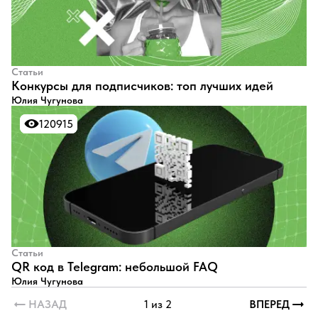
Статьи
Конкурсы для подписчиков: топ лучших идей
Юлия Чугунова
120915
120915
Статьи
QR код в Telegram: небольшой FAQ
Юлия Чугунова
НАЗАД
1 из 2
ВПЕРЕД