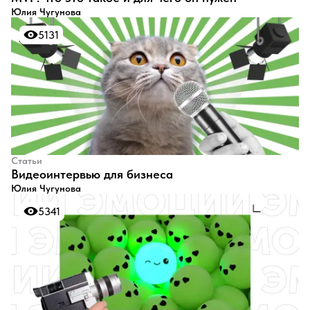
Юлия Чугунова
5131
5131
Статьи
Видеоинтервью для бизнеса
Юлия Чугунова
5341
5341