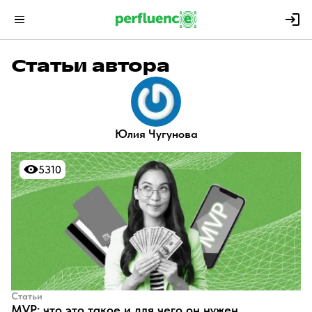
Статьи автора
Юлия Чугунова
5310
5310
Статьи
MVP: что это такое и для чего он нужен