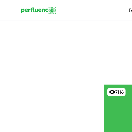
Г
7116
7116