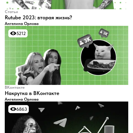
Статьи
Rutube 2023: вторая жизнь?
Ангелина Орлова
5212
5212
ВКонтакте
Накрутка в ВКонтакте
Ангелина Орлова
6863
6863