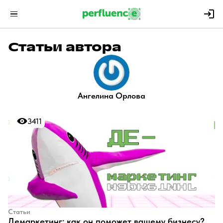
Статьи автора
Ангелина Орлова
3411
3411
Статьи
Демаркетинг: как он поможет вашему бизнесу?