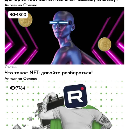
Ангелина Орлова
4800
4800
Статьи
Что такое NFT: давайте разбираться!
Ангелина Орлова
7764
7764